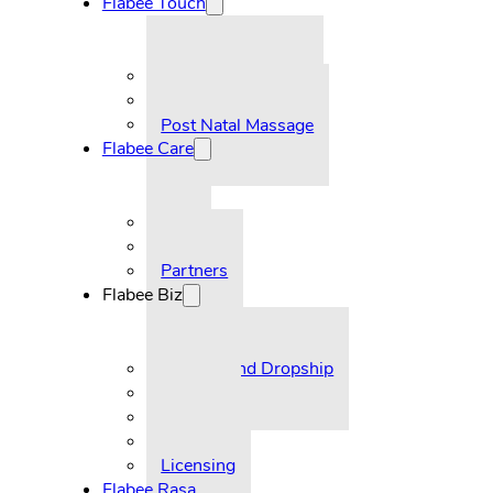
Flabee Touch
Pre-Natal Massage
Post Natal Massage
Flabee Care
FAQ
Partners
Flabee Biz
Reseller and Dropship
Supplier
Licensing
Flabee Rasa