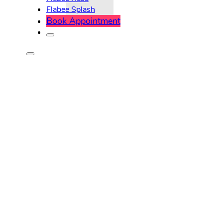
Flabee Splash
Book Appointment