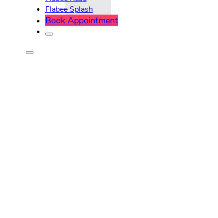
Flabee Splash
Book Appointment