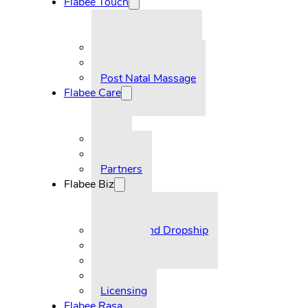
Flabee Touch
Pre-Natal Massage
Post Natal Massage
Flabee Care
FAQ
Partners
Flabee Biz
Reseller and Dropship
Supplier
Licensing
Flabee Rasa