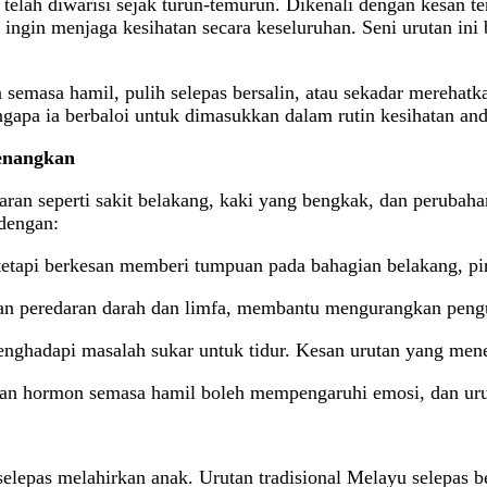
telah diwarisi sejak turun-temurun. Dikenali dengan kesan te
ingin menjaga kesihatan secara keseluruhan. Seni urutan ini 
semasa hamil, pulih selepas bersalin, atau sekadar merehatk
gapa ia berbaloi untuk dimasukkan dalam rutin kesihatan and
enangkan
abaran seperti sakit belakang, kaki yang bengkak, dan peruba
dengan:
 tetapi berkesan memberi tumpuan pada bahagian belakang, p
 peredaran darah dan limfa, membantu mengurangkan pengump
enghadapi masalah sukar untuk tidur. Kesan urutan yang men
an hormon semasa hamil boleh mempengaruhi emosi, dan uru
selepas melahirkan anak. Urutan tradisional Melayu selepas